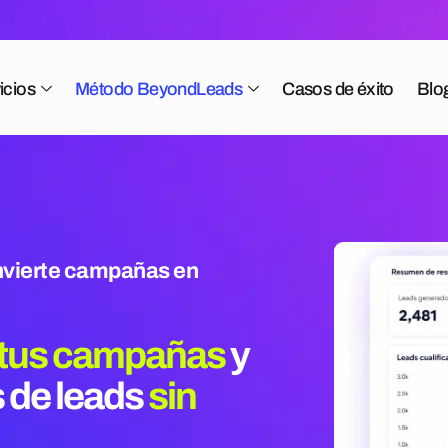
icios
Método BeyondLeads
Casos de éxito
Blo
onvierte campañas en
e tus campañas
y
 de leads
sin