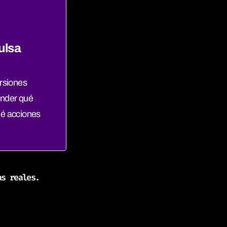
ulsa
rsiones
ender qué
é acciones
as reales.