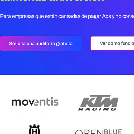
Para empresas que están cansadas de pagar Ads y no conse
Ver cómo funcio
Solicita una auditoría gratuita