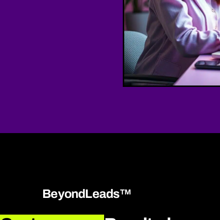
BeyondLeads™