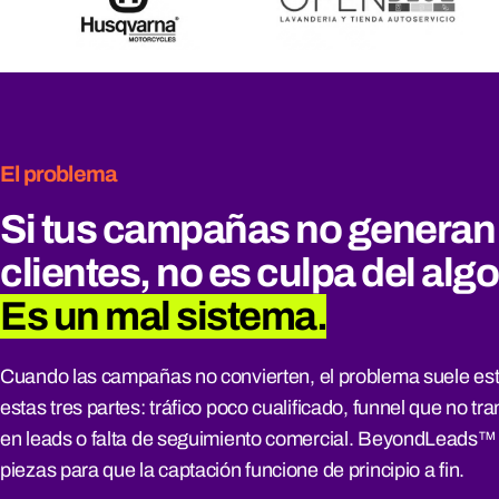
El problema
Si tus campañas no generan
clientes, no es culpa del alg
Es un mal sistema.
Cuando las campañas no convierten, el problema suele est
estas tres partes: tráfico poco cualificado, funnel que no tr
en leads o falta de seguimiento comercial. BeyondLeads™
piezas para que la captación funcione de principio a fin.