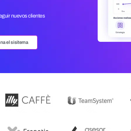
guir nuevos clientes
na el sisitema