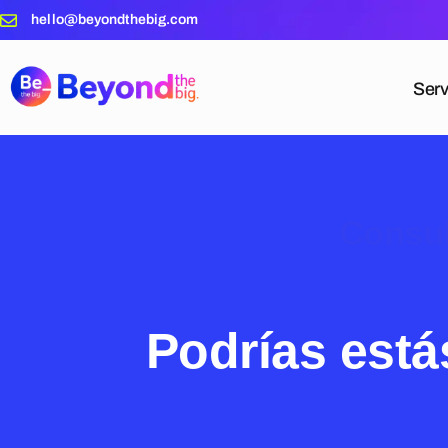
hello@beyondthebig.com
Serv
Consul
Podrías está