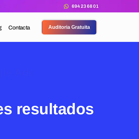
694 23 68 01
g
Contacta
Auditoria Gratuita
gle Ads
es resultados