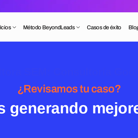
icios
Método BeyondLeads
Casos de éxito
Blo
tora SEM: Consultoría Goo
¿Revisamos tu caso?
s generando mejor