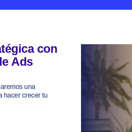
atégica con
le Ads
tearemos una
 hacer crecer tu